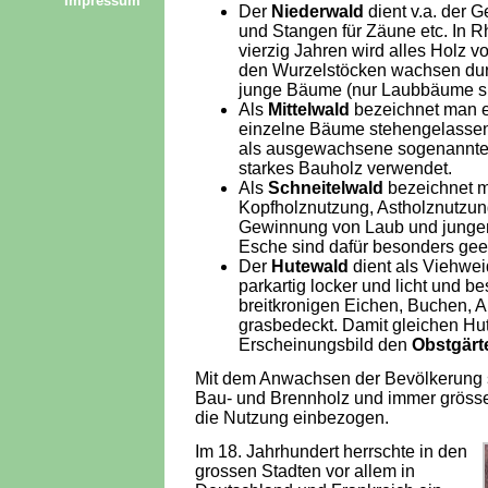
Impressum
Der
Niederwald
dient v.a. der 
und Stangen für Zäune etc. In 
vierzig Jahren wird alles Holz v
den Wurzelstöcken wachsen dur
junge Bäume (nur Laubbäume si
Als
Mittelwald
bezeichnet man e
einzelne Bäume stehengelassen
als ausgewachsene sogenannte Ü
starkes Bauholz verwendet.
Als
Schneitelwald
bezeichnet m
Kopfholznutzung, Astholznutzu
Gewinnung von Laub und jungen 
Esche sind dafür besonders gee
Der
Hutewald
dient als Viehwei
parkartig locker und licht und b
breitkronigen Eichen, Buchen, A
grasbedeckt. Damit gleichen Hu
Erscheinungsbild den
Obstgärt
Mit dem Anwachsen der Bevölkerung s
Bau- und Brennholz und immer grösse
die Nutzung einbezogen.
Im 18. Jahrhundert herrschte in den
grossen Stadten vor allem in