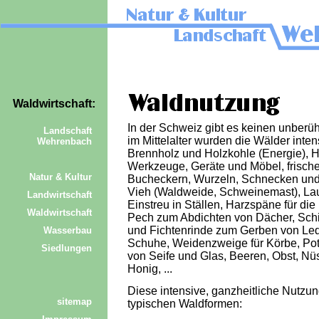
Waldwirtschaft:
In der Schweiz gibt es keinen unberüh
Landschaft
im Mittelalter wurden die Wälder intens
Wehrenbach
Brennholz und Holzkohle (Energie), H
Werkzeuge, Geräte und Möbel, frisch
Natur & Kultur
Bucheckern, Wurzeln, Schnecken und 
Vieh (Waldweide, Schweinemast), Lau
Landwirtschaft
Einstreu in Ställen, Harzspäne für di
Waldwirtschaft
Pech zum Abdichten von Dächer, Schi
und Fichtenrinde zum Gerben von Led
Wasserbau
Schuhe, Weidenzweige für Körbe, Pott
Siedlungen
von Seife und Glas, Beeren, Obst, Nüss
Honig, ...
Diese intensive, ganzheitliche Nutzun
sitemap
typischen Waldformen: